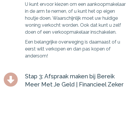
U kunt ervoor kiezen om een aankoopmakelaar
in de arm te nemen, of u kunt het op eigen
houtje doen. Waarschijnlijk moet uw huidige
woning verkocht worden. Ook dat kunt u zelf
doen of een verkoopmakelaar inschakelen.
Een belangrijke overweging is daarnaast of u
eerst wilt verkopen en dan pas kopen of
andersom!
Stap 3: Afspraak maken bij Bereik
Meer Met Je Geld | Financieel Zeker
Over een aantal zaken moet u goed nadenken
en uiteraard kan Bereik Meer Met Je Geld |
Financieel Zeker u hierbij adviseren:
Bestaande hypotheek: oversluiten,
verhogen of meenemen?