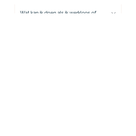
Wat kan ik doen als ik werkloos of
arbeidsongeschikt wordt?
Ga ik kopen of huren?
Is rentemiddeling een goed idee?
Hoe kom ik van een renteopslag af?
Wat is een Familie hypotheek