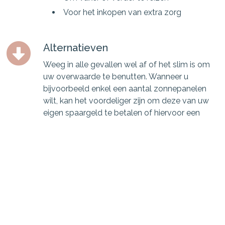
Voor het inkopen van extra zorg
Alternatieven
Weeg in alle gevallen wel af of het slim is om
uw overwaarde te benutten. Wanneer u
bijvoorbeeld enkel een aantal zonnepanelen
wilt, kan het voordeliger zijn om deze van uw
eigen spaargeld te betalen of hiervoor een
aparte lening af te sluiten.
Bereik Meer Met Je Geld | Financieel Zeker
helpt u graag met het maken van de juiste
keuze.
Wilt u bij benadering weten wat uw woning nu
waard is? Ga dan nnaar de website van het
Kadaster!