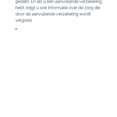
gedekt. En als u een aanvullende verzekering
hebt, krijgt u ook informatie over de zorg die
door de aanvullende verzekering wordt
vergoed.
U gaat na of en in welke mate u denkt zorg
nodig te hebben in het komende jaar. Is dat
zorg waarvoor u zelf moet betalen, omdat
deze niet meer vanuit de basisverzekering
wordt vergoed? Dan kunt u kijken of deze
zorg in het komende jaar vanuit de
aanvullende verzekering wordt betaald.
Wordt deze zorg niet vergoed door de
huidige aanvullende verzekering, dan kunt u
nagaan of een uitgebreidere aanvullende
verzekering deze wel vergoed. Of u stapt
over naar een andere zorgverzekeraar die u